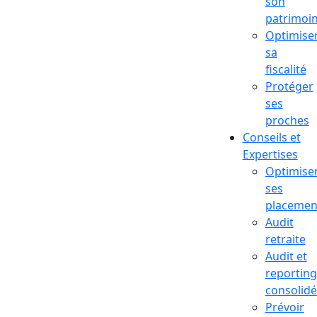
son
patrimoi
Optimise
sa
fiscalité
Protéger
ses
proches
Conseils et
Expertises
Optimise
ses
placemen
Audit
retraite
Audit et
reporting
consolidé
Prévoir