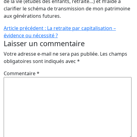
de la vie (études des enfants, retraite…) et m’aide à
clarifier le schéma de transmission de mon patrimoine
aux générations futures.
Navigation
Article précédent :
La retraite par capitalisation –
évidence ou nécessité ?
de
Laisser un commentaire
l’article
Votre adresse e-mail ne sera pas publiée.
Les champs
obligatoires sont indiqués avec
*
Commentaire
*