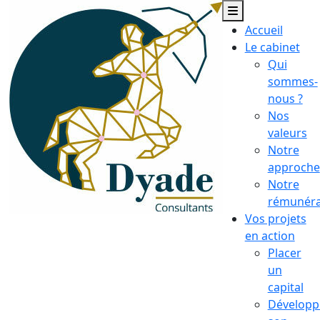
Skip
to
Accueil
content
Le cabinet
Qui
sommes-
nous ?
Nos
valeurs
Notre
approche
Notre
rémunéra
Vos projets
en action
Placer
un
capital
Développ